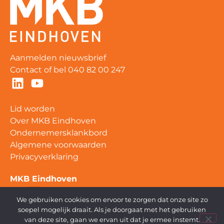
Aanmelden nieuwsbrief
Contact
of bel
040 82 00 247
Lid worden
Over MKB Eindhoven
Ondernemersklankbord
Algemene voorwaarden
Privacyverklaring
MKB Eindhoven
Tarasconweg 2
We gebruiken cookies om ervoor te zorgen dat onze site zo
5627 GB Eindhoven
soepel mogelijk draait. Als je doorgaat met het gebruiken
info@mkbeindhoven.nl
van deze site, gaan we ervan uit dat je ermee instemt.