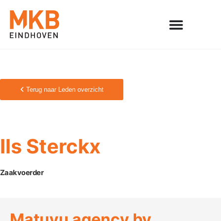
Terug naar Leden overzicht
Ils Sterckx
Zaakvoerder
Matuvu agency bv