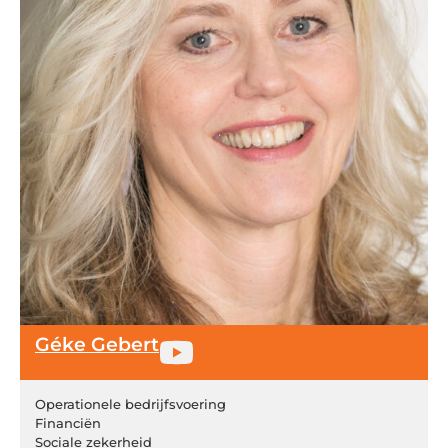
Géke Gebert
Operationele bedrijfsvoering
Financiën
Sociale zekerheid